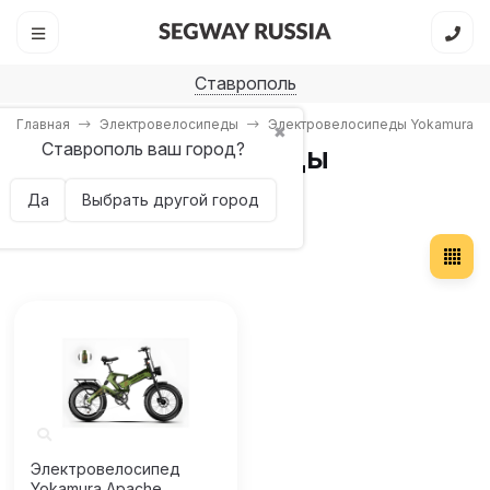
Ставрополь
Главная
Электровелосипеды
Электровелосипеды Yokamura
✖
Ставрополь ваш город?
Электровелосипеды
Yokamura
Да
Выбрать другой город
Электровелосипед
Yokamura Apache