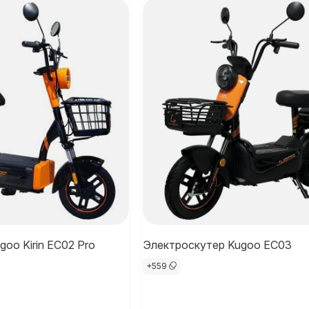
oo Kirin EC02 Pro
Электроскутер Kugoo EC03
+
559