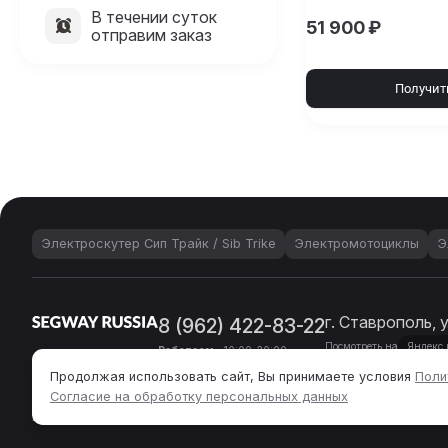
В течении суток
51 900
₽
отправим заказ
Получит
Электроскутер Сип Трайк / Sib Trike
Электромотоциклы
Э
г. Ставрополь, 
8 (962) 422-83-22
Посмотреть на
Яндекс 
Работаем
- 10:00-20:00
Продолжая использовать сайт, Вы принимаете условия
Поли
Согласие на обработку персональных данных
2026 © Segway Russia Все права защищены. ИП Мурыгина Кристина Сергеевн