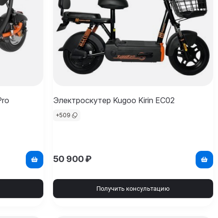
Pro
Электроскутер Kugoo Kirin EC02
+
509
50 900
₽
Получить консультацию