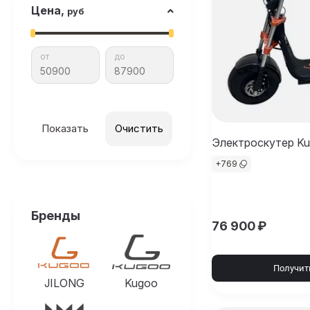
Цена,
руб
от
до
Показать
Очистить
Электроскутер Kug
+
769
Бренды
76 900
₽
Получит
JILONG
Kugoo