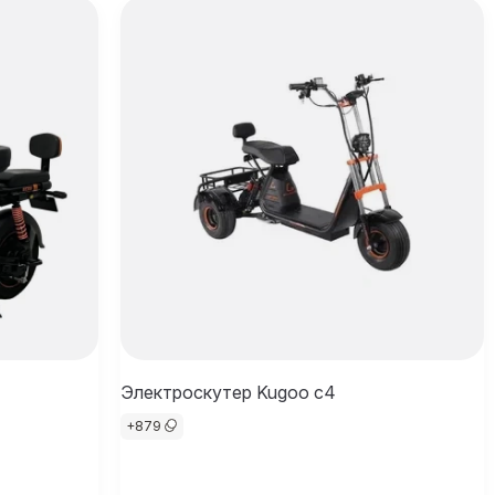
Электроскутер Kugoo c4
+
879