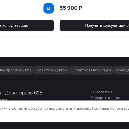
55 900
₽
ь консультацию
Получить консультацию
лектросамокаты
Электроскутеры
Электровелосипеды
Аренд
ул. Доваторцев 62Е
О магазине
Возврат товара
карты
тики в области обработки персональных данных
,
Политики использов
а ИНН 263607010513