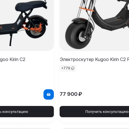
oo Kirin C2
Электроскутер Kugoo Kirin C2 
+
779
77 900
₽
ь консультацию
Получить консультацию