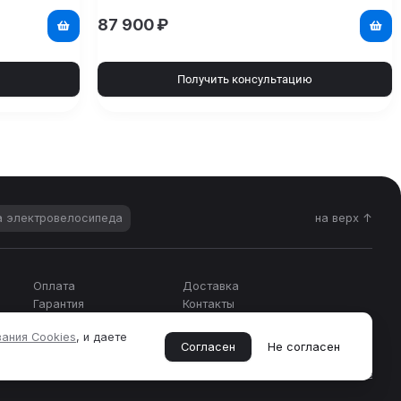
87 900
₽
Получить консультацию
а электровелосипеда
на верх ↑
Оплата
Доставка
Гарантия
Контакты
ания Cookies
, и даете
Согласен
Не согласен
Политика конфиденциальности
Cookies