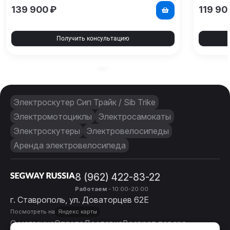
139 900
₽
119 90
Получить консультацию
Электроскутер Сип Трайк / Sib Trike
Электромотоциклы
Электросамокаты
Электроскутеры
Электровелосипеды
Аренда электровелосипеда
8 (962) 422-83-22
Работаем
- 10:00-20:00
г. Ставрополь, ул. Доваторцев 62Е
Посмотреть на
Яндекс карты
О магазине
Оплата
Доставка
Возврат товара