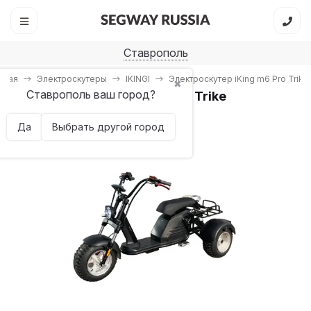
Ставрополь
вная
Электроскутеры
IKINGI
Электроскутер iKing m6 Pro Trike
✖
Ставрополь ваш город?
Электроскутер iKing m6 Pro Trike
Да
Выбрать другой город