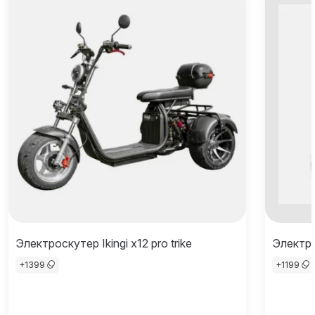
Электроскутер Ikingi x12 pro trike
Электро
+
1399
+
1199