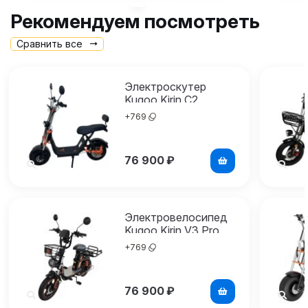
Рекомендуем посмотреть
Сравнить все
Электроскутер
Kugoo Kirin C2
+
769
76 900
₽
Электровелосипед
Kugoo Kirin V3 Pro
Max
+
769
76 900
₽