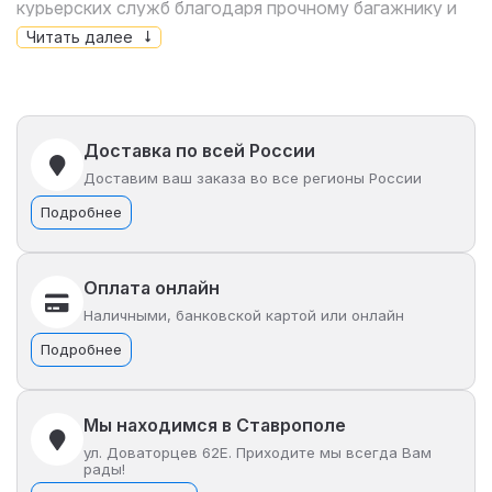
курьерских служб благодаря прочному багажнику и
максимальной грузоподъёмности до 150 кг.
Читать далее
На электро велосипеде можно проехать до 80 км
без педального хода за счёт призматического
Доставка по всей России
аккумулятора на 60V 30Ah (1800Wh) li-nmc. Такая
Доставим ваш заказа во все регионы России
батарея пожаробезопасна, устойчива к перепадам
Подробнее
температур, есть возможность глубокой разрядки, а
срок её службы намного больше, чем у литий-ионной.
Для полного заряда батареи понадобится всего 4
Оплата онлайн
часа.
Наличными, банковской картой или онлайн
Подробнее
Сициба Монстер оснащён пневматическими 16-
дюймовыми колёсами, двойными амортизаторами
Мы находимся в Ставрополе
сзади и передней амортизационной вилкой,
ул. Доваторцев 62Е. Приходите мы всегда Вам
рады!
благодаря чему колхозник хорошо поглощает