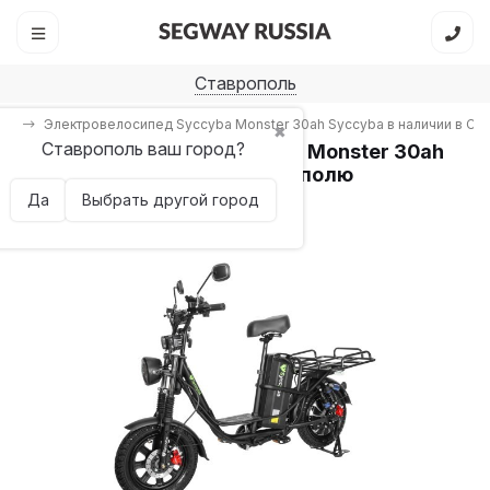
Ставрополь
ba
Электровелосипед Syccyba Monster 30ah Syccyba в наличии в С
✖
Ставрополь ваш город?
Электровелосипед Syccyba Monster 30ah
Syccyba в наличии в Ставрополю
Да
Выбрать другой город