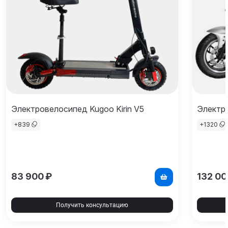
Электровелосипед Kugoo Kirin V5
Электро
+
839
+
1320
83 900
₽
132 00
Получить консультацию