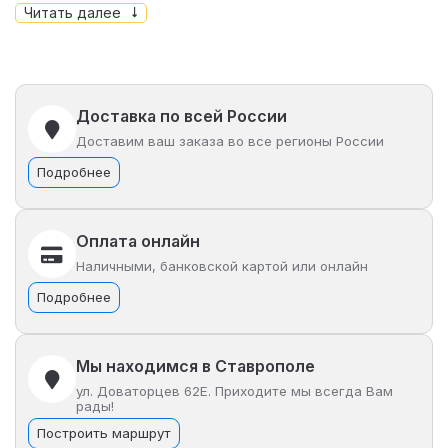
поездке и управлять некоторыми функциями скутера
Читать далее
прямо с устройства.
Отдельные подножки
для второго пассажира.
Звуковое сопровождение
поворота, аварийного
сигнала и заднего хода.
Доставка по всей России
Электронный парковочный тормоз
.
Доставим ваш заказа во все регионы России
Сигнализационная система
с функцией
Подробнее
бесключевого доступа.
Оплата онлайн
Наличными, банковской картой или онлайн
Подробнее
Мы находимся в Ставрополе
ул. Доваторцев 62Е. Приходите мы всегда Вам
рады!
Построить маршрут