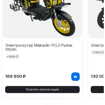
Электроскутер Maikaolin YCL3 Рыбак
Электро
100Ah
+
1300
+
1699
169 900
₽
130 0
Получить консультацию