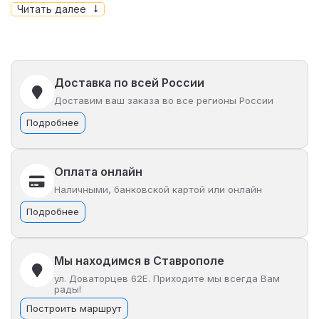
высокую производительность, что делает его
Читать далее
популярным выбором среди пользователей, ищущих
комфорт и удобство.
Технические детали
Доставка по всей России
Доставим ваш заказа во все регионы России
Kugoo M3 Pro оснащен мощным двигателем
мощностью 600 Вт, который обеспечивает отличную
Подробнее
динамику и способность преодолевать небольшие
подъемы.
Оплата онлайн
Литий-ионная батарея позволяет проехать до 35 км
Наличными, банковской картой или онлайн
без подзарядки, а время зарядки составляет около 6
часов. Это делает самокат удобным для
Подробнее
использования в повседневной жизни.
Преимущества
Мы находимся в Ставрополе
ул. Доваторцев 62Е. Приходите мы всегда Вам
использования
рады!
Одним из ключевых преимуществ M3 Pro является
Построить маршрут